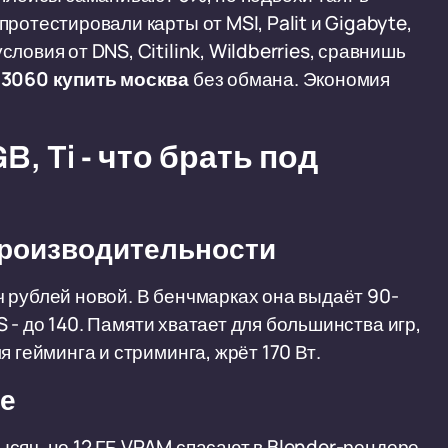
ротестировали карты от MSI, Palit и Gigabyte,
ловия от DNS, Citilink, Wildberries, сравнишь
 3060 купить москва
без обмана. Экономия
, Ti - что брать под
производительности
ч рублей новой. В бенчмарках она выдаёт 90-
SS - до 140. Памяти хватает для большинства игр,
 гейминга и стриминга, жрёт 170 Вт.
ее
ысяч, но 12 ГБ VRAM спасают в Blender-рендере