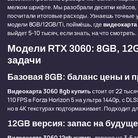
мелком шрифте. Мы разобрали десятки кейсов, п
посчитали итоговые расходы. Узнаешь точные ус
модели 8GB/12GB/Ti, поймёшь, где
видеокарта
выйдет 5-10 тысяч, если знать, на что смотреть.
Модели RTX 3060: 8GB, 12GB
задачи
Базовая 8GB: баланс цены и 
Видеокарта 3060 8gb купить
стоит от 22 тыся
110 FPS в Forza Horizon 5 на ультра 1440p, с DL
но в 4K текстурах подтормаживает. Подходит для
12GB версия: запас на будущ
Видеокарта 3060 12gb купить
дороже на 3-5 т