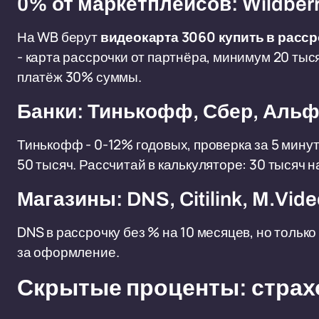
0% от маркетплейсов: Wildberr
На WB берут
видеокарта 3060 купить в расс
- карта рассрочки от партнёра, минимум 20 тыс
платёж 30% суммы.
Банки: Тинькофф, Сбер, Аль
Тинькофф - 0-12% годовых, проверка за 5 мину
50 тысяч. Рассчитай в калькуляторе: 30 тысяч н
Магазины: DNS, Citilink, M.Vid
DNS в рассрочку без % на 10 месяцев, но только
за оформление.
Скрытые проценты: страхо