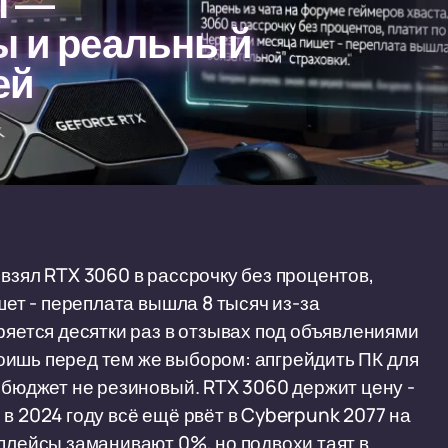
ы —
ы и реальный
ей
взял RTX 3060 в рассрочку без процентов,
шет - переплата вышла 8 тысяч из-за
ряется десятки раз в отзывах под объявлениями
тоишь перед тем же выбором: апгрейдить ПК для
о бюджет не резиновый. RTX 3060 держит цену -
 и в 2024 году всё ещё рвёт в Cyberpunk 2077 на
тплейсы заманивают 0%, но подвохи таят в