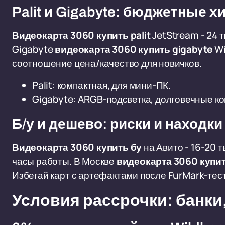
Palit и Gigabyte: бюджетные х
Видеокарта 3060 купить palit
JetStream - 24 т
Gigabyte
видеокарта 3060 купить gigabyte
Wi
соотношение цена/качество для новичков.
Palit: компактная, для мини-ПК.
Gigabyte: ARGB-подсветка, долговечные к
Б/у и дешево: риски и находки
Видеокарта 3060 купить бу
на Авито - 16-20 
часы работы. В Москве
видеокарта 3060 купи
Избегай карт с артефактами после FurMark-тес
Условия рассрочки: банки