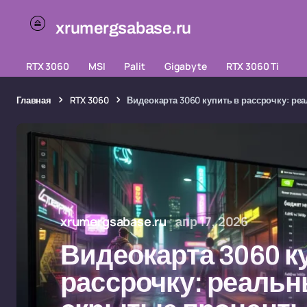
xrumergsabase.ru
RTX 3060
MSI
Palit
Gigabyte
RTX 3060 Ti
Главная
RTX 3060
Видеокарта 3060 купить в рассрочку: р
xrumergsabase.ru
апр 17, 2026
Видеокарта 3060 к
рассрочку: реальн