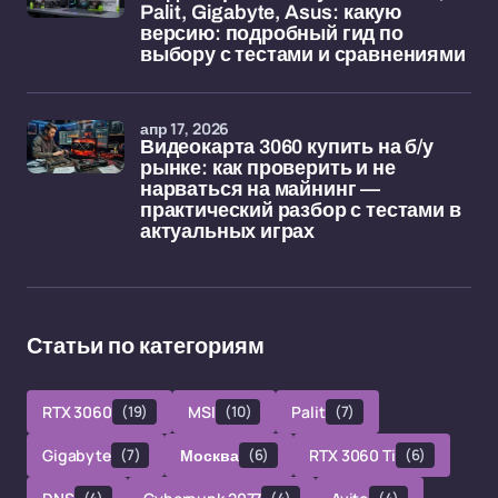
Palit, Gigabyte, Asus: какую
версию: подробный гид по
выбору с тестами и сравнениями
апр 17, 2026
Видеокарта 3060 купить на б/у
рынке: как проверить и не
нарваться на майнинг —
практический разбор с тестами в
актуальных играх
Статьи по категориям
RTX 3060
(19)
MSI
(10)
Palit
(7)
Gigabyte
(7)
Москва
(6)
RTX 3060 Ti
(6)