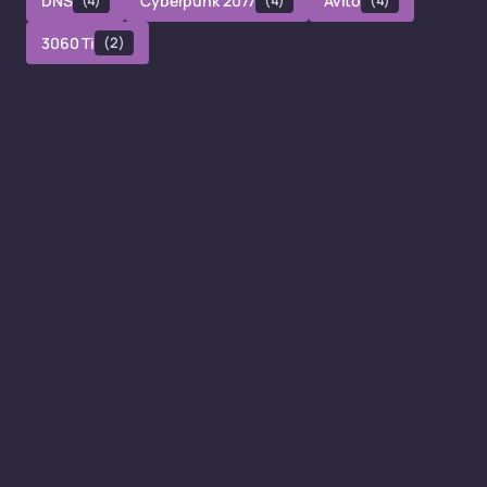
DNS
(4)
Cyberpunk 2077
(4)
Avito
(4)
3060 Ti
(2)