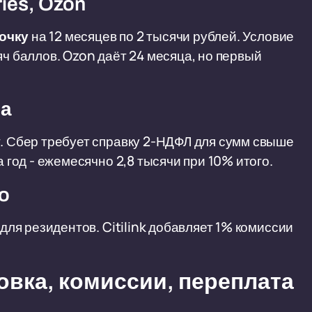
ies, Ozon
рочку
на 12 месяцев по 2 тысячи рублей. Условие
яч баллов. Ozon даёт 24 месяца, но первый
фа
т. Сбер требует справку 2-НДФЛ для сумм свыше
а год - ежемесячно 2,8 тысячи при 10% итого.
eo
 для резидентов. Citilink добавляет 1% комиссии
вка, комиссии, переплата