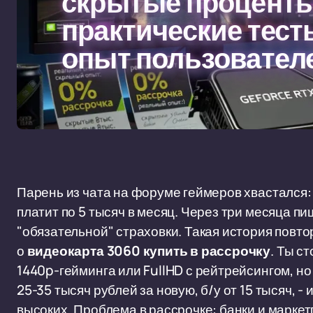
скрытые процент
практические тест
опыт пользовател
Парень из чата на форуме геймеров хвастался: 
платит по 5 тысяч в месяц. Через три месяца пи
"обязательной" страховки. Такая история повто
о
видеокарта 3060 купить в рассрочку
. Ты с
1440p-гейминга или FullHD с рейтрейсингом, н
25-35 тысяч рублей за новую, б/у от 15 тысяч, -
высоких. Проблема в рассрочке: банки и марке