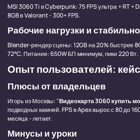
MSI 3060 Ti в Cyberpunk: 75 FPS ультра + RT + D
8GB в Valorant - 300+ FPS.
Рабочие нагрузки и стабильн
Blender-рендер сцены: 12GB на 20% быстрее 8GB
72°C. Питание: 650W БП минимум, пики 220 Вт.
Опыт пользователей: кейс
Плюсы от владельцев
Игорь из Москвы: "
Видеокарта 3060 купить м
подводных камней. FPS в Apex вырос с 80 до 160"
месяца - летает.
Минусы и уроки