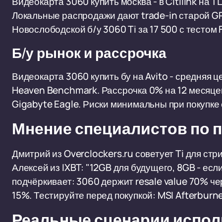
Видеокарта 3060 купить москва - в Citilink на 
Локальные распродажи дают trade-in старой G
Новослободской б/у 3060 Ti за 17 500 с тестом 
Б/у рынок и рассрочка
Видеокарта 3060 купить бу на Avito - средняя 
Heaven Benchmark. Рассрочка 0% на 12 месяцев
Gigabyte Eagle. Риски минимальны при покупке 
Мнение специалистов по п
Дмитрий из Overclockers.ru советует Ti для ст
Алексей из IXBT: "12GB для будущего, 8GB - есл
подчёркивает: 3060 держит resale value 70% чер
15%. Тестируйте перед покупкой: MSI Afterburne
Реальные сценарии испо