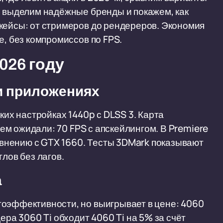
, выделим надёжные бренды и покажем, как
кейсы: от стримеров до рендереров. Экономия
е, без компромиссов по FPS.
026 году
и приложениях
ких настройках 1440p с DLSS 3. Карта
 чем ожидали: 70 FPS с апскейлингом. В Premiere
равнению с GTX 1660. Тесты 3DMark показывают
лов без лагов.
а
гоэффективности, но выигрывает в цене: 4060
ера 3060 Ti обходит 4060 Ti на 5% за счёт