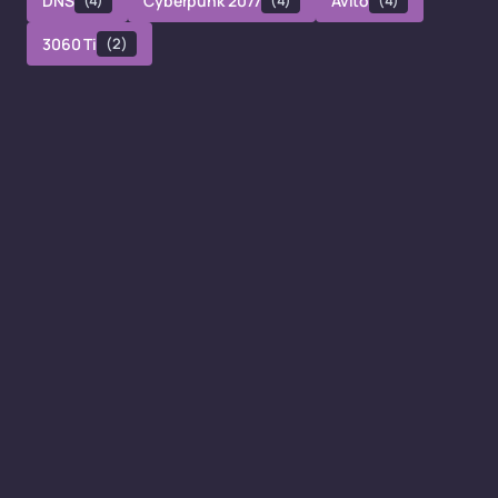
DNS
(4)
Cyberpunk 2077
(4)
Avito
(4)
3060 Ti
(2)