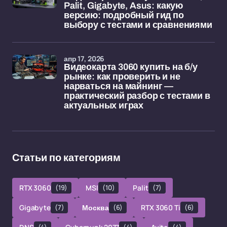
Palit, Gigabyte, Asus: какую
версию: подробный гид по
выбору с тестами и сравнениями
апр 17, 2026
Видеокарта 3060 купить на б/у
рынке: как проверить и не
нарваться на майнинг —
практический разбор с тестами в
актуальных играх
Статьи по категориям
RTX 3060
(19)
MSI
(10)
Palit
(7)
Gigabyte
(7)
Москва
(6)
RTX 3060 Ti
(6)