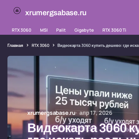
xrumergsabase.ru
RTX 3060
MSI
Palit
Gigabyte
RTX 3060 Ti
Главная
RTX 3060
Видеокарта 3060 купить дешево: где ис
xrumergsabase.ru
апр 17, 2026
Видеокарта 3060 к