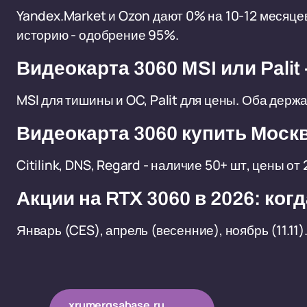
Yandex.Market и Ozon дают 0% на 10-12 месяце
историю - одобрение 95%.
Видеокарта 3060 MSI или Palit
MSI для тишины и OC, Palit для цены. Оба держат
Видеокарта 3060 купить Моск
Citilink, DNS, Regard - наличие 50+ шт, цены от 
Акции на RTX 3060 в 2026: ког
Январь (CES), апрель (весенние), ноябрь (11.11
xrumergsabase.ru