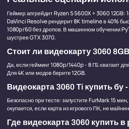
Геймер апгрейдит Ryzen 5 5600X + 3060 12GB: 1
DaVinci Resolve рендерит 8K timeline в 40% бы
1080p/60 без дропов. В машинном обучении PyTo
шустрее GTX 3070.
Стоит ли видеокарту 3060 8GB
Да, если гейминг 1080p/1440p - 8 ГБ хватает дл
Для 4K или модов берите 12GB.
Видеокарта 3060 Ti купить бу 
Безопасно при тесте: запустите FurMark 15 мин
окупается, если карта из игрового ПК, не майнин
Где видеокарта 3060 купить в