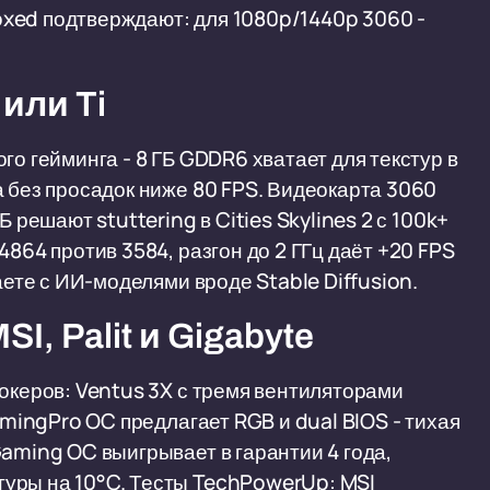
xed подтверждают: для 1080p/1440p 3060 -
или Ti
го гейминга - 8 ГБ GDDR6 хватает для текстур в
а без просадок ниже 80 FPS. Видеокарта 3060
 решают stuttering в Cities Skylines 2 с 100k+
4864 против 3584, разгон до 2 ГГц даёт +20 FPS
аете с ИИ-моделями вроде Stable Diffusion.
, Palit и Gigabyte
локеров: Ventus 3X с тремя вентиляторами
amingPro OC предлагает RGB и dual BIOS - тихая
Gaming OC выигрывает в гарантии 4 года,
уры на 10°C. Тесты TechPowerUp: MSI