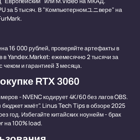
ТЦ "Европейский" или M.Video на МКАД.
PU за 5 тысяч. В "Компьютерномユニвере" на
FurMark.
цена 16 000 рублей, проверяйте артефакты в
 в Yandex.Market: ежемесячно 2 тысячи за
с чеком и гарантией 3 месяца.
окупке RTX 3060
римеров - NVENC кодирует 4K/60 без лагов OBS.
и бюджет жмёт". Linus Tech Tips в обзоре 2025
ез год. Избегайте китайских ноунейм - брак
r на 100% load.
льзования