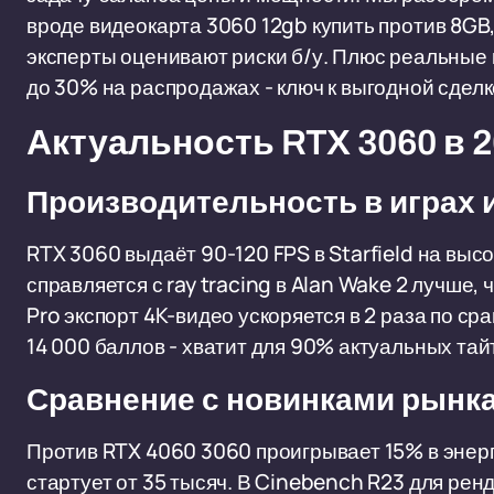
вроде видеокарта 3060 12gb купить против 8GB
эксперты оценивают риски б/у. Плюс реальные 
до 30% на распродажах - ключ к выгодной сделк
Актуальность RTX 3060 в 2
Производительность в играх 
RTX 3060 выдаёт 90-120 FPS в Starfield на высо
справляется с ray tracing в Alan Wake 2 лучше,
Pro экспорт 4K-видео ускоряется в 2 раза по с
14 000 баллов - хватит для 90% актуальных тайт
Сравнение с новинками рынк
Против RTX 4060 3060 проигрывает 15% в энер
стартует от 35 тысяч. В Cinebench R23 для ренд