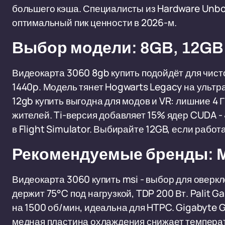
большего кэша. Специалисты из Hardware Unbo
оптимальный пик ценности в 2026-м.
Выбор модели: 8GB, 12GB 
Видеокарта 3060 8gb купить подойдёт для чисто
1440p. Модель тянет Hogwarts Legacy на ультр
12gb купить выгодна для модов и VR: лишние 4 ГБ
жителей. Ti-версия добавляет 15% ядер CUDA - 
в Flight Simulator. Выбирайте 12GB, если работ
Рекомендуемые бренды: MSI
Видеокарта 3060 купить msi - выбор для оверк
держит 75°C под нагрузкой, TDP 200 Вт. Palit G
на 1500 об/мин, идеальна для HTPC. Gigabyte 
медная пластина охлаждения снижает температ