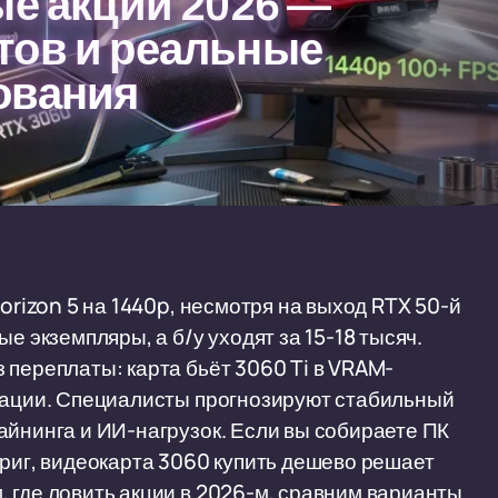
ые акции 2026 —
тов и реальные
ования
orizon 5 на 1440p, несмотря на выход RTX 50-й
е экземпляры, а б/у уходят за 15-18 тысяч.
 переплаты: карта бьёт 3060 Ti в VRAM-
изации. Специалисты прогнозируют стабильный
айнинга и ИИ-нагрузок. Если вы собираете ПК
 риг, видеокарта 3060 купить дешево решает
 где ловить акции в 2026-м, сравним варианты