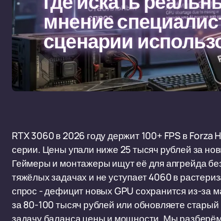
где искать реальн
мнение специалис
сценарии использ
RTX 3060 в 2026 году держит 100+ FPS в Forza H
серии. Цены упали ниже 25 тысяч рублей за новы
Геймеры и монтажеры ищут её для апгрейда без
тяжёлых задачах и не уступает 4060 в растер
спрос - дефицит новых GPU сохранится из-за м
за 80-100 тысяч рублей или обновляете старый
задачу баланса цены и мощности. Мы разберём,