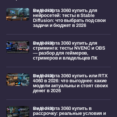
апр 17, 2026
Видеокарта 3060 купить для
нейросетей: тесты в Stable
Diffusion: что выбрать под свои
задачи и бюджет в 2026
апр 17, 2026
Видеокарта 3060 купить для
стриминга: тесты NVENC и OBS
— разбор для геймеров,
стримеров и владельцев ПК
апр 17, 2026
Видеокарта 3060 купить или RTX
4060 в 2026: что выгоднее: какие
модели актуальны и стоят своих
денег в 2026
апр 17, 2026
Видеокарта 3060 купить в
рассрочку: реальные условия и