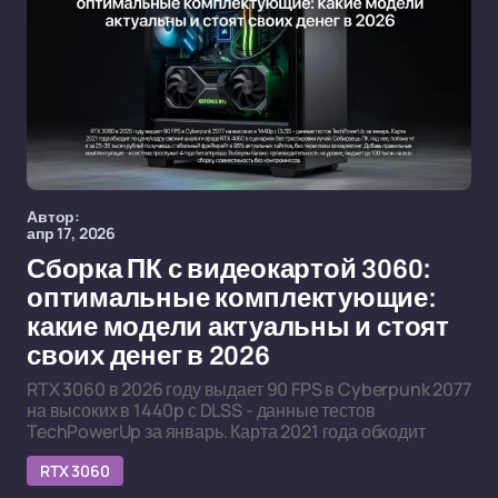
Автор:
апр 17, 2026
Сборка ПК с видеокартой 3060:
оптимальные комплектующие:
какие модели актуальны и стоят
своих денег в 2026
RTX 3060 в 2026 году выдает 90 FPS в Cyberpunk 2077
на высоких в 1440p с DLSS - данные тестов
TechPowerUp за январь. Карта 2021 года обходит
RTX 3060