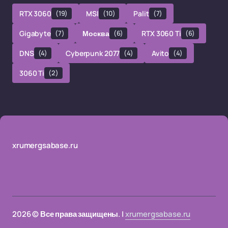
RTX 3060
(19)
MSI
(10)
Palit
(7)
Gigabyte
(7)
Москва
(6)
RTX 3060 Ti
(6)
DNS
(4)
Cyberpunk 2077
(4)
Avito
(4)
3060 Ti
(2)
xrumergsabase.ru
2026 © Все права защищены. |
xrumergsabase.ru