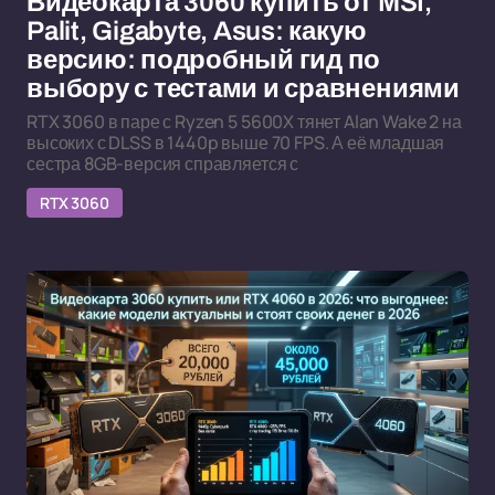
Видеокарта 3060 купить от MSI,
Palit, Gigabyte, Asus: какую
версию: подробный гид по
выбору с тестами и сравнениями
RTX 3060 в паре с Ryzen 5 5600X тянет Alan Wake 2 на
высоких с DLSS в 1440p выше 70 FPS. А её младшая
сестра 8GB-версия справляется с
RTX 3060