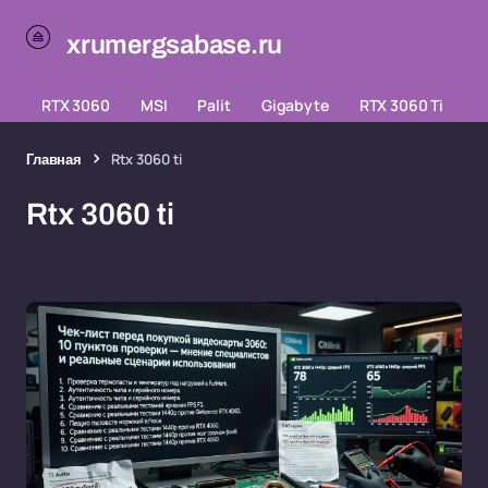
xrumergsabase.ru
RTX 3060
MSI
Palit
Gigabyte
RTX 3060 Ti
Главная
Rtx 3060 ti
Rtx 3060 ti