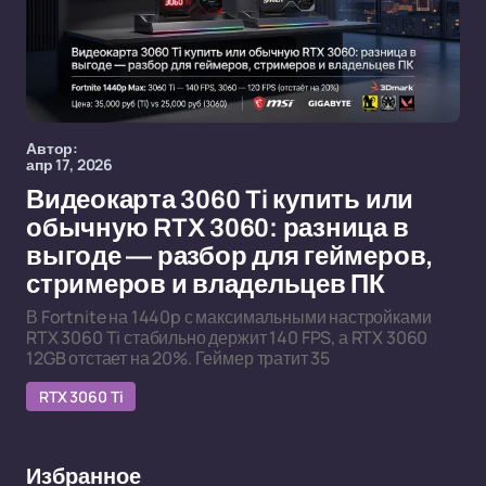
Автор:
апр 17, 2026
Видеокарта 3060 Ti купить или
обычную RTX 3060: разница в
выгоде — разбор для геймеров,
стримеров и владельцев ПК
В Fortnite на 1440p с максимальными настройками
RTX 3060 Ti стабильно держит 140 FPS, а RTX 3060
12GB отстает на 20%. Геймер тратит 35
RTX 3060 Ti
Избранное