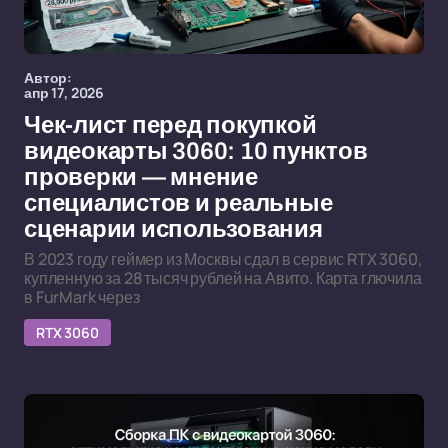
Автор:
апр 17, 2026
Чек-лист перед покупкой
видеокарты 3060: 10 пунктов
проверки — мнение
специалистов и реальные
сценарии использования
В 2023 году геймер из Москвы сдал в сервис RTX 3060,
купленную за 28 тысяч рублей на Авито. Карта глючила
в FurMark через
RTX 3060